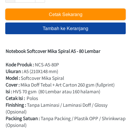
Cetak Sekarang
`
Tambah ke Keranjang
`
Notebook Softcover Mika Spiral A5 - 80 Lembar
Kode Produk : 
NCS-A5-80P
Ukuran :
A5 (210X148 mm)
Model :
Softcover Mika Spiral
Cover :
 Mika Doff Tebal + 
Art Carton 260 gsm (fullprint)
Isi :
HVS 70 gsm  (80 Lembar atau 160 halaman)
Cetak Isi :
 Polos
Finishing :
 Tanpa Laminasi / 
Laminasi Doff / Glossy 
(Opsional)
Packing Satuan :
 Tanpa Packing / Plastik OPP / Shrinkwrap  
(Opsional)