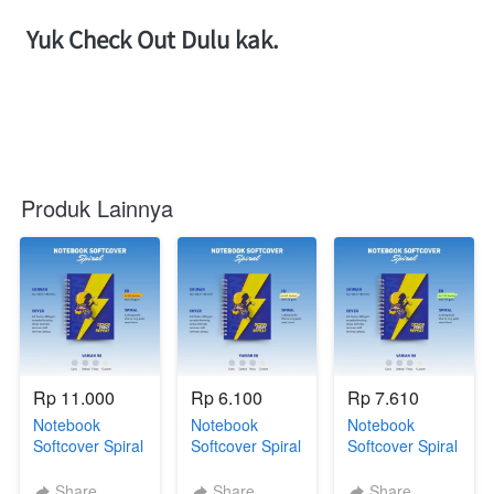
 Yuk Check Out Dulu kak.
Produk Lainnya
Rp 11.000
Rp 6.100
Rp 7.610
Notebook
Notebook
Notebook
Softcover Spiral
Softcover Spiral
Softcover Spiral
A5 - 80 Lembar
A6 - 60 Lembar
A6 - 100
(Polos)
(Cetak)
Lembar (Cetak)
Share
Share
Share