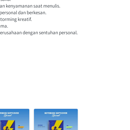
kan kenyamanan saat menulis.
personal dan berkesan.
storming kreatif.
ama.
 - Jadikan notebook ini sebagai hadiah atau merchandise perusahaan dengan sentuhan personal. 