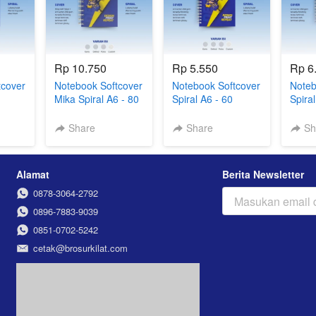
Rp 10.750
Rp 5.550
Rp 6
tcover
Notebook Softcover
Notebook Softcover
Noteb
Mika Spiral A6 - 80
Spiral A6 - 60
Spiral
k)
Lembar (Polos)
Lembar (Polos)
Lemba
Share
Share
Sh
Alamat
Berita Newsletter
0878-3064-2792
0896-7883-9039
0851-0702-5242
cetak@brosurkilat.com