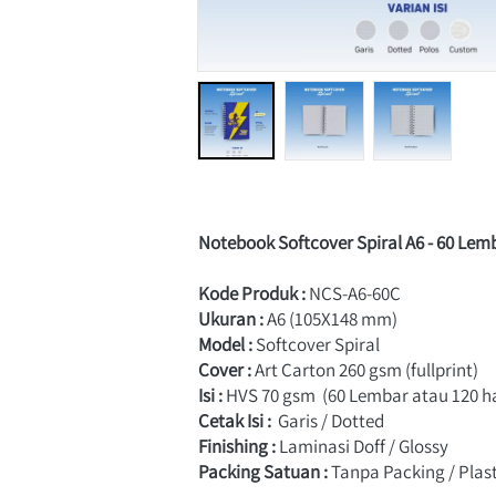
Notebook Softcover Spiral A6 - 60 Lem
Kode Produk : 
NCS-A6-60C
Ukuran :
A6 (105X148 mm)
Model :
Softcover Spiral
Cover :
Art Carton 260 gsm (fullprint)
Isi :
HVS 70 gsm  (60 Lembar atau 120 
Cetak Isi :
 Garis / Dotted
Finishing :
Laminasi Doff / Glossy
Packing Satuan :
 Tanpa Packing / Plas