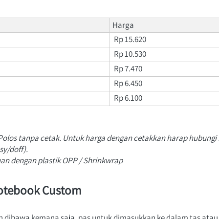
Harga
Rp 15.620
Rp 10.530
Rp 7.470
Rp 6.450
Rp 6.100
 Polos tanpa cetak. Untuk harga dengan cetakkan harap hubungi
sy/doff).
an dengan plastik OPP / Shrinkwrap
otebook Custom
h dibawa kemana saja, pas untuk dimasukkan ke dalam tas atau