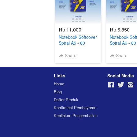
Rp 11.000
Rp 6.850
Notebook Softcover
Notebook Sof
Spiral A5 - 80
Spiral A6 - 80
Lembar (Polos)
Lembar (Ceta
Share
Share
Links
Social Media
Home
Blog
Daftar Produk
Konfirmasi Pembayaran
Kebijakan Pengembalian