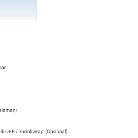
bar
halaman)
tik OPP / Shrinkwrap  (Opsional)