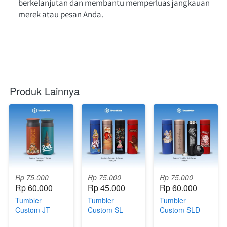
berkelanjutan dan membantu memperluas jangkauan 
merek atau pesan Anda.

Produk Lainnya
Rp 75.000
Rp 75.000
Rp 75.000
Rp 60.000
Rp 45.000
Rp 60.000
Tumbler
Tumbler
Tumbler
Custom JT
Custom SL
Custom SLD
Series Print UV
Series - Print
Series Print UV