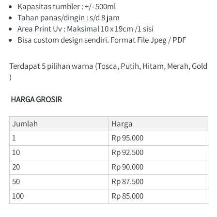
Kapasitas tumbler : +/- 500ml
Tahan panas/dingin : s/d 8 jam
Area Print Uv : Maksimal 10 x 19cm /1 sisi
Bisa custom design sendiri. Format File Jpeg / PDF
Terdapat 5 pilihan warna (Tosca, Putih, Hitam, Merah, Gold 
)
HARGA GROSIR
Jumlah
Harga
1
Rp 95.000
10
Rp 92.500
20
Rp 90.000
50
Rp 87.500
100
Rp 85.000