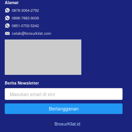
Alamat
0878-3064-2792
0896-7883-9039
0851-0702-5242
cetak@brosurkilat.com
Berita Newsletter
Berlangganan
`
BrosurKilat.id 