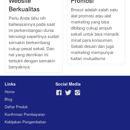
Website
Promosi
Berkualitas
Brosur adalah salah satu
alat promosi atau alat
Perlu Anda tahu nih
marketing yang bisa
bahwasannya pada saat
dibilang cukup ampuh
ini perkembangan dunia
sekali untuk bisa menarik
teknologi sepertinya sudah
minat para konsumen.
semakin berkembang
Sebab desain dan juga
cukup pesat sekali. Dan
marketing mempunyai
hal yang demikian ini
kaitan mutualisme
terbukti dengan semakin
banyaknya
Links
Social Media
Home
Blog
Daftar Produk
Konfirmasi Pembayaran
Kebijakan Pengembalian