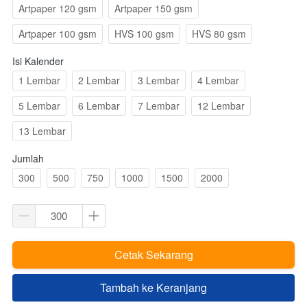
Artpaper 120 gsm
Artpaper 150 gsm
Artpaper 100 gsm
HVS 100 gsm
HVS 80 gsm
Isi Kalender
1 Lembar
2 Lembar
3 Lembar
4 Lembar
5 Lembar
6 Lembar
7 Lembar
12 Lembar
13 Lembar
Jumlah
300
500
750
1000
1500
2000
Cetak Sekarang
`
Tambah ke Keranjang
`