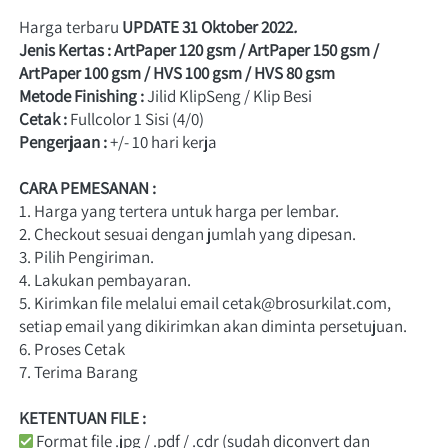
Harga terbaru 
UPDATE 31 Oktober 2022
.
Jenis Kertas : ArtPaper 120 gsm / ArtPaper 150 gsm / 
ArtPaper 100 gsm / HVS 100 gsm / HVS 80 gsm
Metode Finishing :
 Jilid KlipSeng / Klip Besi
Cetak :
Pengerjaan :
 +/- 10 hari kerja 
CARA PEMESANAN : 
1. Harga yang tertera untuk harga per lembar.
2. Checkout sesuai dengan jumlah yang dipesan.
3. Pilih Pengiriman. 
4. Lakukan pembayaran.
5. Kirimkan file melalui email cetak@brosurkilat.com, 
setiap email yang dikirimkan akan diminta persetujuan. 
6. Proses Cetak 
7. Terima Barang
KETENTUAN FILE :
Format file .jpg / .pdf / .cdr (sudah diconvert dan 