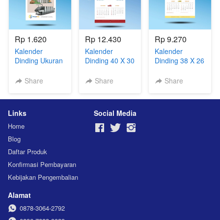
Rp 1.620
Rp 12.430
Rp 9.270
Kalender
Kalender
Kalender
Dinding Ukuran
Dinding 40 X 30
Dinding 38 X 26
44 X 64 cm -
cm (Model Flip)
cm (Model Flip)
KlipSeng
Share
Share
Share
Links
Social Media
Home
Blog
Daftar Produk
Konfirmasi Pembayaran
Kebijakan Pengembalian
Alamat
0878-3064-2792